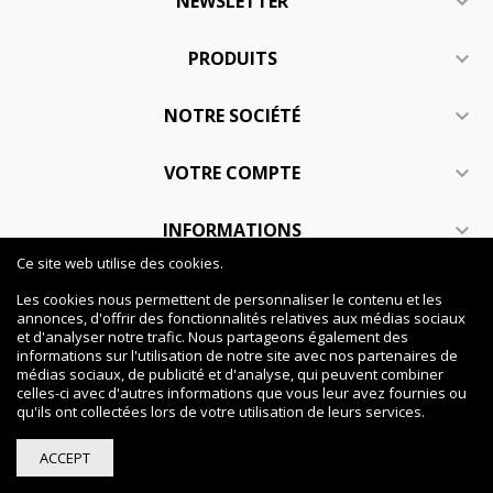
NEWSLETTER

PRODUITS

NOTRE SOCIÉTÉ

VOTRE COMPTE

INFORMATIONS

Ce site web utilise des cookies.
Les cookies nous permettent de personnaliser le contenu et les
Copyright © 2017-2024, Gabdu Création
annonces, d'offrir des fonctionnalités relatives aux médias sociaux
et d'analyser notre trafic. Nous partageons également des
informations sur l'utilisation de notre site avec nos partenaires de
médias sociaux, de publicité et d'analyse, qui peuvent combiner
celles-ci avec d'autres informations que vous leur avez fournies ou
qu'ils ont collectées lors de votre utilisation de leurs services.
ACCEPT